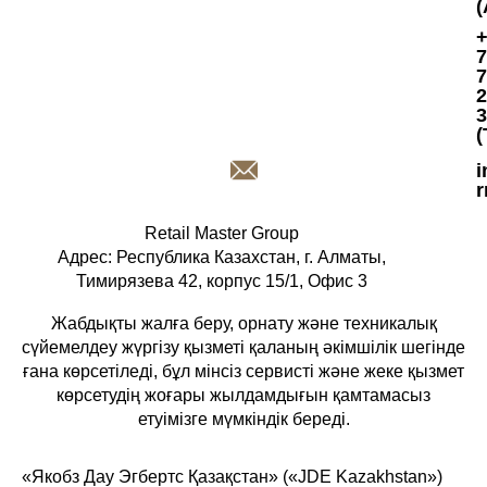
(
7
7
2
3
(
i
r
Retail Master Group
Адрес: Республика Казахстан, г. Алматы,
Тимирязева 42, корпус 15/1, Офис 3
Жабдықты жалға беру, орнату және техникалық
сүйемелдеу жүргізу қызметі қаланың әкімшілік шегінде
ғана көрсетіледі, бұл мінсіз сервисті және жеке қызмет
көрсетудің жоғары жылдамдығын қамтамасыз
етуімізге мүмкіндік береді.
«Якобз Дау Эгбертс Қазақстан» («JDE Kazakhstan»)