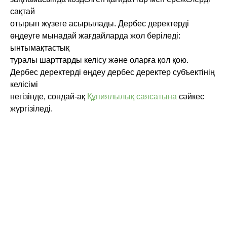
сақтай
отырып жүзеге асырылады. Дербес деректерді
өңдеуге мынадай жағдайларда жол беріледі:
ынтымақтастық
туралы шарттарды келісу және оларға қол қою.
Дербес деректерді өңдеу дербес деректер субъектінің
келісімі
негізінде, сондай-ақ
Құпиялылық саясатына
сәйкес
жүргізіледі.