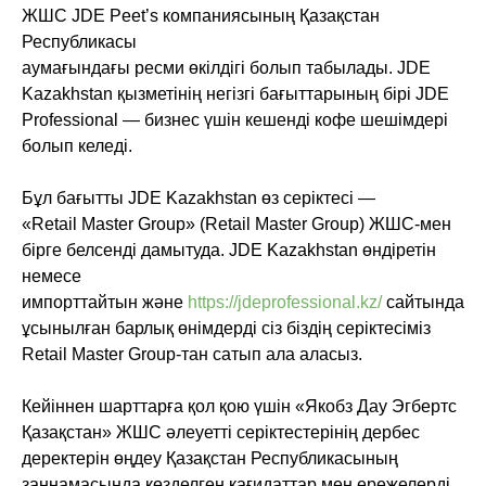
ЖШС JDE Peet’s компаниясының Қазақстан
Республикасы
аумағындағы ресми өкілдігі болып табылады. JDE
Kazakhstan қызметінің негізгі бағыттарының бірі JDE
Professional — бизнес үшін кешенді кофе шешімдері
болып келеді.
Бұл бағытты JDE Kazakhstan өз серіктесі —
«Retail Master Group» (Retail Master Group) ЖШС-мен
бірге белсенді дамытуда. JDE Kazakhstan өндіретін
немесе
импорттайтын және
https://jdeprofessional.kz/
сайтында
ұсынылған барлық өнімдерді сіз біздің серіктесіміз
Retail Master Group-тан сатып ала аласыз.
Кейіннен шарттарға қол қою үшін «Якобз Дау Эгбертс
Қазақстан» ЖШС әлеуетті серіктестерінің дербес
деректерін өңдеу Қазақстан Республикасының
заңнамасында көзделген қағидаттар мен ережелерді