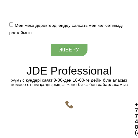
Мен жеке деректерді өңдеу саясатымен келісетінімді
растаймын.
ЖІБЕРУ
JDE Professional
жұмыс күндері сағат 9-00-ден 18-00-ге дейін біле аласыз
немесе өтінім қалдырыңыз және біз сізбен хабарласамыз
7
7
4
8