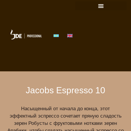
ПОДОБРАТЬ РЕШЕНИЕ
Jacobs Espresso 10
Насыщенный от начала до конца, этот
эффектный эспрессо сочетает пряную сладость
зерен Робусты с фруктовыми нотками зерен
Арабики, чтобы создать насыщенный эспрессо со