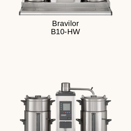
Bravilor
B10-HW
Подключение к водопроводу
Встроенный таймер
Резервный запас кофе - 40
литров