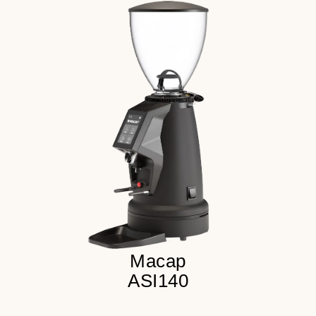
Система плавной регулировки
Активное регулируемое
воздушное охлаждение
Регулируемая металичческая
вилка с антивибрационным
покрытием
Детальнее
Macap
ASI140