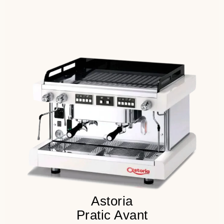
Классическая и надежная
конструкция
Визуализация уровня воды на
внешней шкале
Разборной бойлер с удобным
доступом
Детальнее
Astoria
Pratic Avant