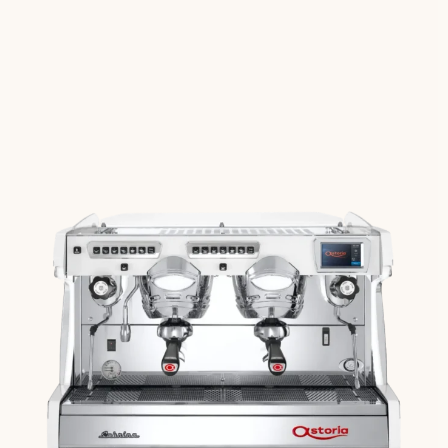
Классическая и надежная
конструкция
Touch дисплей для настроек
параметров работы
LED освещение рабочей зоны,
боковых панелей и групп
Детальнее