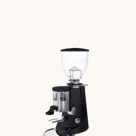
до 6 кг/день
Производительность кофемолки
1,5 кг Ёмкость бункера
Итальянское качество
Детальнее