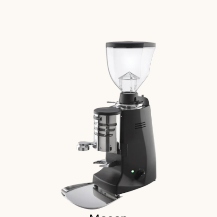
Защита от комкования,
экономия кофе и времени
Никаких потерь настроек помола
с функцией EASY TO CLEAN
Принудительная система
вентиляции с электронным
контролем
Детальнее