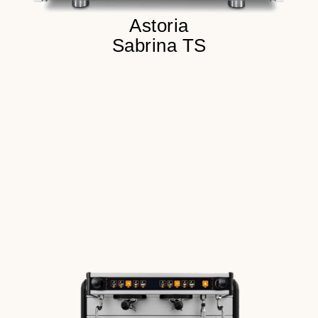
Astoria
Sabrina TS
300 чашек в сутки
Живое молоко
30 сек.
приготовление эспрессо