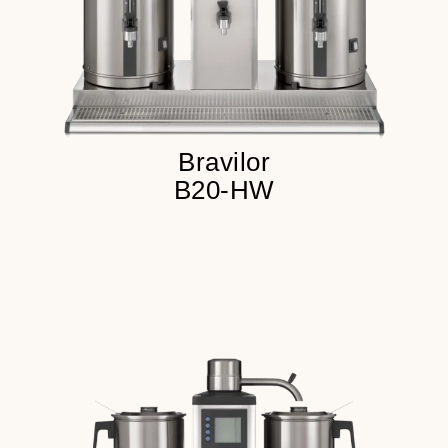
Детальнее
Bravilor
B20-HW
Подключение к водопроводу
Встроенный таймер