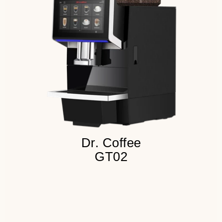
30 напитков в меню
до 100 чашек в сутки
1 бункер для продукта
Детальнее
Dr. Coffee
GT02