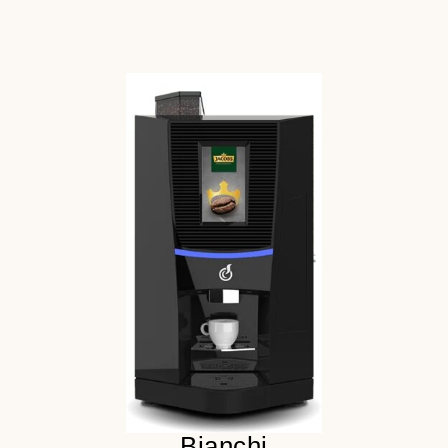
до 36 напитков в меню
до 100 чашек в сутки
4 бункера для продукта
Детальнее
Bianchi