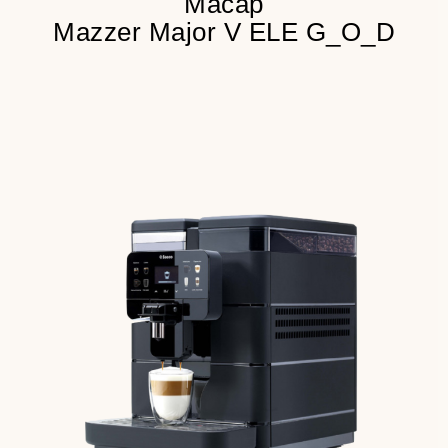
Macap
Mazzer Major V ELE G_O_D
Живое молоко
25 сек.
Приготовление эспрессо
Итальянское качество
Детальнее