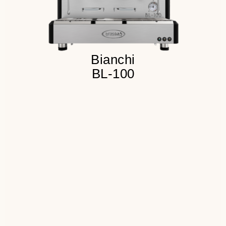
Детальнее
Bianchi
BL-100
300 чашек в сутки
"Живое" молоко
30 сек.