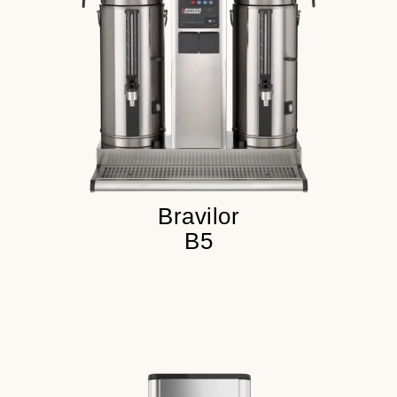
Резервный запас кофе - 10
литров
Детальнее
Bravilor
B5