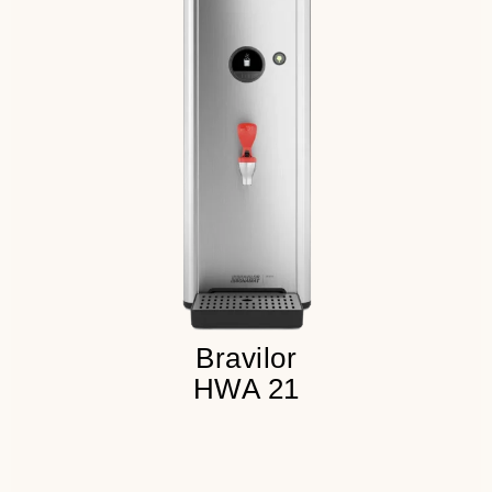
Не требует подключения к
водопроводу
Режим сна
Сенсорные кнопки и цифровой
дисплей
Детальнее
Bravilor
HWA 21