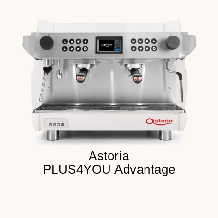
Встроенная подставка под
малую чашку
Touch дисплей для настроек
параметров работы
LED освещение групп и кнопок
Детальнее
Astoria
PLUS4YOU Advantage