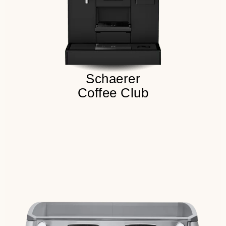
Детальнее
Sсhaerer
Coffee Club
Классическая и надежная
конструкция
Электроподогрев чашек